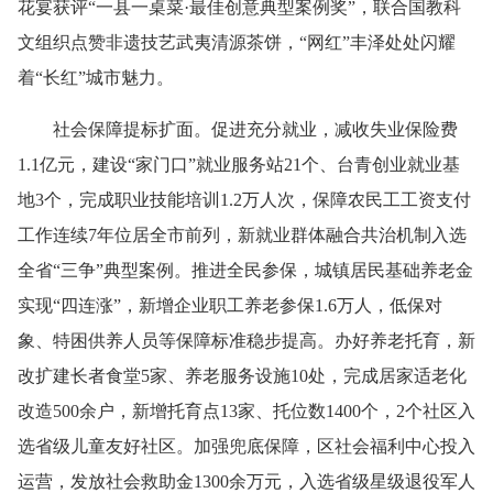
花宴获评“一县一桌菜·最佳创意典型案例奖”，联合国教科
文组织点赞非遗技艺武夷清源茶饼，“网红”丰泽处处闪耀
着“长红”城市魅力。
社会保障提标扩面。促进充分就业，减收失业保险费
1.1亿元，建设“家门口”就业服务站21个、台青创业就业基
地3个，完成职业技能培训1.2万人次，保障农民工工资支付
工作连续7年位居全市前列，新就业群体融合共治机制入选
全省“三争”典型案例。推进全民参保，城镇居民基础养老金
实现“四连涨”，新增企业职工养老参保1.6万人，低保对
象、特困供养人员等保障标准稳步提高。办好养老托育，新
改扩建长者食堂5家、养老服务设施10处，完成居家适老化
改造500余户，新增托育点13家、托位数1400个，2个社区入
选省级儿童友好社区。加强兜底保障，区社会福利中心投入
运营，发放社会救助金1300余万元，入选省级星级退役军人