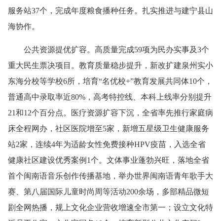
服务站37个，完成年度粮食播种任务。扎实推进与建宁县山
海协作。
公共资源提优扩容。高质量完成59项为民办实事及3个
重大民生票决项目。教育质量稳步提升，新改扩建泉州实小
东海分校等学校6所，培育“名优校+”教育发展共同体10个，
普通高中录取率近80%，高考特控线、本科上线率分别提升
21和12个百分点。医疗资源扩容下沉，全省率先推行家庭病
床全程网办，社区医院增至5家，新增五星级卫生健康服务
站2家，连续4年为适龄女性免费接种HPV疫苗，入选全省
健康社区建设优秀案例1个。文体事业蓬勃兴旺，落地全省
首个闽南语音乐创作传播基地，举办世界闽南语青年歌手大
赛、第八届国际儿童时尚周等活动200余场，多部精品微短
剧全网热播，规上文化企业营收增速全市第一；设立文化特