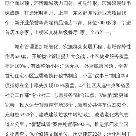
期全面封顶，环湾新城活力四射、初见雏形。滨海浪漫线串
珠成链，打造宋时明月、上岸、东区野滩等新业态项目16
个，新开业荣誉等高端精品酒店17家、床位3000多张，引进
首店20余家，上榜米其林星级餐厅1家、全市唯一。
城市管理更加精细化。实施群众安居工程，新增保障性
住房620套。开展物业管理提升大会战，小区物业服务覆盖
率近100%，有效整治小区消防无水、外墙脱落问题，全省
首创住宅小区业委会执行秘书制度，小区“议事日”制度等4
项指标在全市率先实现100%覆盖。4个社区入选中央和省委
社会工作部“专业社工+志愿服务”融合试点。功能配套更加
完善，投入运营智慧停车场36个，新增公共停车位2362个、
充电桩5350个，建成建筑垃圾中转站5处，改造老化燃气管
道24公里，“智慧城管”案件处置率99.8%。推进第四次全国
文物普查，保护修缮文保单位、历史建筑22处，活化利用丁