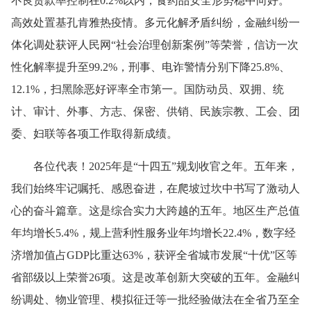
不良贷款率控制在0.2%以内，食药品安全形势稳中向好。
高效处置基孔肯雅热疫情。多元化解矛盾纠纷，金融纠纷一
体化调处获评人民网“社会治理创新案例”等荣誉，信访一次
性化解率提升至99.2%，刑事、电诈警情分别下降25.8%、
12.1%，扫黑除恶好评率全市第一。国防动员、双拥、统
计、审计、外事、方志、保密、供销、民族宗教、工会、团
委、妇联等各项工作取得新成绩。
各位代表！2025年是“十四五”规划收官之年。五年来，
我们始终牢记嘱托、感恩奋进，在爬坡过坎中书写了激动人
心的奋斗篇章。这是综合实力大跨越的五年。地区生产总值
年均增长5.4%，规上营利性服务业年均增长22.4%，数字经
济增加值占GDP比重达63%，获评全省城市发展“十优”区等
省部级以上荣誉26项。这是改革创新大突破的五年。金融纠
纷调处、物业管理、模拟征迁等一批经验做法在全省乃至全