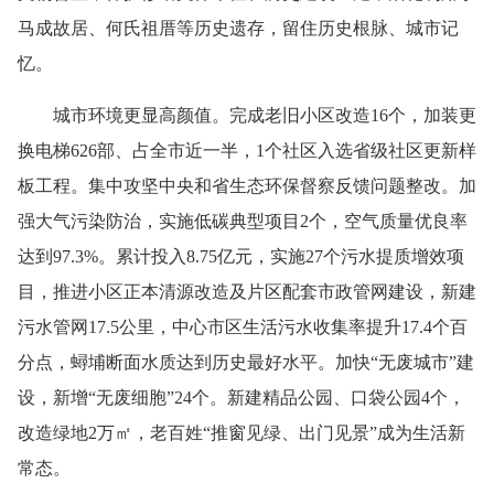
马成故居、何氏祖厝等历史遗存，留住历史根脉、城市记
忆。
城市环境更显高颜值。完成老旧小区改造16个，加装更
换电梯626部、占全市近一半，1个社区入选省级社区更新样
板工程。集中攻坚中央和省生态环保督察反馈问题整改。加
强大气污染防治，实施低碳典型项目2个，空气质量优良率
达到97.3%。累计投入8.75亿元，实施27个污水提质增效项
目，推进小区正本清源改造及片区配套市政管网建设，新建
污水管网17.5公里，中心市区生活污水收集率提升17.4个百
分点，蟳埔断面水质达到历史最好水平。加快“无废城市”建
设，新增“无废细胞”24个。新建精品公园、口袋公园4个，
改造绿地2万㎡，老百姓“推窗见绿、出门见景”成为生活新
常态。