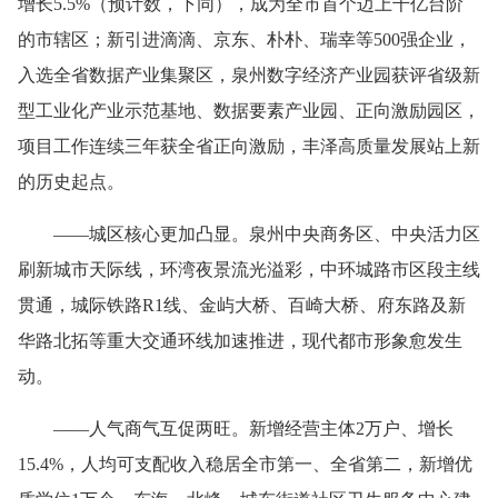
增长5.5%（预计数，下同），成为全市首个迈上千亿台阶
的市辖区；新引进滴滴、京东、朴朴、瑞幸等500强企业，
入选全省数据产业集聚区，泉州数字经济产业园获评省级新
型工业化产业示范基地、数据要素产业园、正向激励园区，
项目工作连续三年获全省正向激励，丰泽高质量发展站上新
的历史起点。
——城区核心更加凸显。泉州中央商务区、中央活力区
刷新城市天际线，环湾夜景流光溢彩，中环城路市区段主线
贯通，城际铁路R1线、金屿大桥、百崎大桥、府东路及新
华路北拓等重大交通环线加速推进，现代都市形象愈发生
动。
——人气商气互促两旺。新增经营主体2万户、增长
15.4%，人均可支配收入稳居全市第一、全省第二，新增优