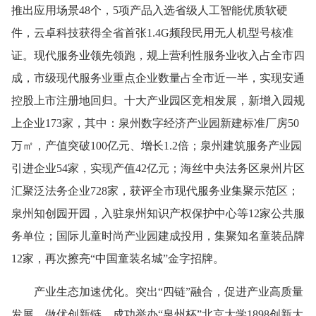
推出应用场景48个，5项产品入选省级人工智能优质软硬
件，云卓科技获得全省首张1.4G频段民用无人机型号核准
证。现代服务业领先领跑，规上营利性服务业收入占全市四
成，市级现代服务业重点企业数量占全市近一半，实现安通
控股上市注册地回归。十大产业园区竞相发展，新增入园规
上企业173家，其中：泉州数字经济产业园新建标准厂房50
万㎡，产值突破100亿元、增长1.2倍；泉州建筑服务产业园
引进企业54家，实现产值42亿元；海丝中央法务区泉州片区
汇聚泛法务企业728家，获评全市现代服务业集聚示范区；
泉州知创园开园，入驻泉州知识产权保护中心等12家公共服
务单位；国际儿童时尚产业园建成投用，集聚知名童装品牌
12家，再次擦亮“中国童装名城”金字招牌。
产业生态加速优化。突出“四链”融合，促进产业高质量
发展。做优创新链，成功举办“泉州杯”北京大学1898创新大