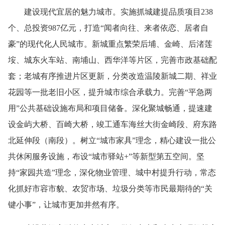
建设现代宜居的魅力城市。实施抓城建提品质项目238
个、总投资987亿元，打造“闻者向往、来者依恋、居者自
豪”的现代化人民城市。新城重点繁荣后埔、金崎、后渚莲
垵、城东火车站、南埔山、西华洋等片区，完善市政基础配
套；老城有序推进片区更新，分类改造温陵新城二期、祥业
花园等一批老旧小区，提升城市综合承载力。完善“平急两
用”公共基础设施布局和项目储备。深化聚城畅通，提速建
设金屿大桥、百崎大桥，竣工通车海丝大街金崎段、府东路
北延伸段（南段）。树立“城市家具”理念，精心建设一批公
共休闲服务设施，布设“城市驿站+”等新型第五空间。坚
持“家园共造”理念，深化物业管理、城中村提升行动，常态
化抓好市容市貌、农贸市场、垃圾分类等市民最期待的“关
键小事”，让城市更加井然有序。