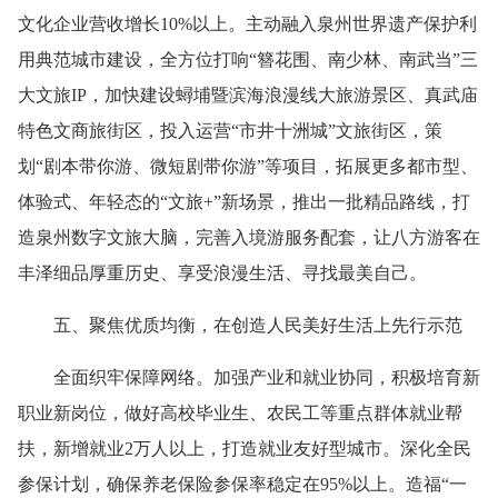
文化企业营收增长10%以上。主动融入泉州世界遗产保护利
用典范城市建设，全方位打响“簪花围、南少林、南武当”三
大文旅IP，加快建设蟳埔暨滨海浪漫线大旅游景区、真武庙
特色文商旅街区，投入运营“市井十洲城”文旅街区，策
划“剧本带你游、微短剧带你游”等项目，拓展更多都市型、
体验式、年轻态的“文旅+”新场景，推出一批精品路线，打
造泉州数字文旅大脑，完善入境游服务配套，让八方游客在
丰泽细品厚重历史、享受浪漫生活、寻找最美自己。
五、聚焦优质均衡，在创造人民美好生活上先行示范
全面织牢保障网络。加强产业和就业协同，积极培育新
职业新岗位，做好高校毕业生、农民工等重点群体就业帮
扶，新增就业2万人以上，打造就业友好型城市。深化全民
参保计划，确保养老保险参保率稳定在95%以上。造福“一