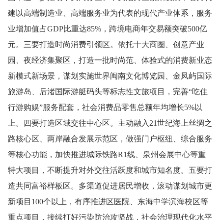
建以高端制造业、高端服务业为代表的现代产业体系，服务
业增加值占GDP比重达85%，跨境电商年交易额突破500亿
元。三要打造时尚消费引领区。依托十大商圈、创意产业
园、夜经济集聚区，打造一批时尚范、体验式的消费新业态
新模式新场景，谋划实施世界闽南文化博览园、金凤屿国际
旅游岛、后渚国际游艇码头等标志性文旅项目，完善“吃住
行游购娱”服务配套，社会消费品零售总额年均增长5%以
上。四要打造区域交往中心区。主动融入21世纪海上丝绸之
路核心区、两岸融合发展示范区，做强门户枢纽、综合服务
等核心功能，加快推进城际铁路R1线、泉州会展中心等重
特大项目，不断提升对外交往活跃度和城市知名度。五要打
造共同富裕样板区。多渠道促进居民增收，滚动谋划城市更
新项目100个以上，有序推进区医院、东海中学滨海校区等
重点项目，接续打好污染防治攻坚战，社会治理现代化水平