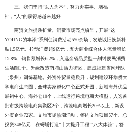
三、我们坚持“以人为本”，努力办实事、增福
祉，“人”的获得感越来越好
商贸文旅提质扩量。消费市场亮点纷呈，开展“这
YOUNG的丰泽”系列促消费活动550余场，发放以旧换新补
贴1.5亿元、拉动消费超9亿元，五大商业综合体人流量增长
15.8%、销售额增长6.2%，入选全省品质型一刻钟便民消费
生活圈1个。升级改造南埔山活力街区，建成福建省网球队
（泉州）训练基地。外资外贸量稳质升，规划建设环华侨大
学电商生态圈，全球卖家孵化中心正式开园，新增海外优品
展销中心、海外仓18个，上线运行跨境电商大模型，入选首
批市级跨境电商集聚区2个，跨境电商增长20%以上，新设
外资企业72家。文旅市场热潮涌动，签约文旅项目57个、总
投资348亿元，在蟳埔打造“十大提升工程”“八大体验”，簪