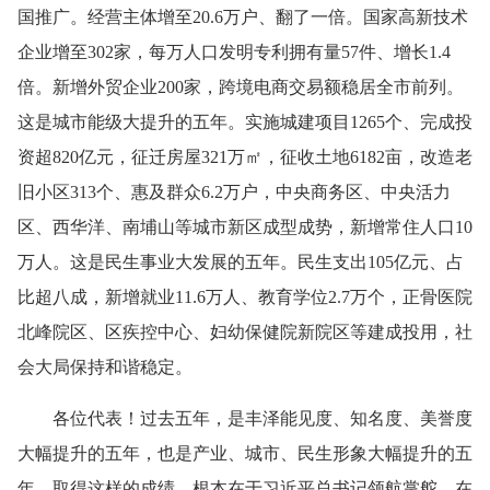
国推广。经营主体增至20.6万户、翻了一倍。国家高新技术
企业增至302家，每万人口发明专利拥有量57件、增长1.4
倍。新增外贸企业200家，跨境电商交易额稳居全市前列。
这是城市能级大提升的五年。实施城建项目1265个、完成投
资超820亿元，征迁房屋321万㎡，征收土地6182亩，改造老
旧小区313个、惠及群众6.2万户，中央商务区、中央活力
区、西华洋、南埔山等城市新区成型成势，新增常住人口10
万人。这是民生事业大发展的五年。民生支出105亿元、占
比超八成，新增就业11.6万人、教育学位2.7万个，正骨医院
北峰院区、区疾控中心、妇幼保健院新院区等建成投用，社
会大局保持和谐稳定。
各位代表！过去五年，是丰泽能见度、知名度、美誉度
大幅提升的五年，也是产业、城市、民生形象大幅提升的五
年。取得这样的成绩，根本在于习近平总书记领航掌舵，在