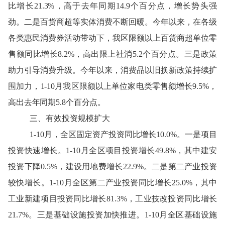
比增长21.3%，高于去年同期14.9个百分点，增长势头强
劲。二是百货商超等实体消费不断回暖。今年以来，在各级
各类惠民消费券活动带动下，我区限额以上百货商超单位零
售额同比增长8.2%，高出限上社消5.
2
个百分点。三是政策
助力引导消费升级。今年以来，消费品以旧换新政策持续扩
围加力，
1-10月
我区限额以上单位家电类零售额增长
9.5%，
高出去年同期5.8个百分点。
三
、
有效投资规模扩大
1-
10
月，全区固定资产投资
同比增长
1
0.0
%。
一是项目
投资快速增长。
1-
10
月全区项目投资增长
49.8
%，其中建安
投资
下降
0.5
%，建设用地费增长
22.9
%。二是第二产业投资
较快增长。1-
10
月全区第二产业投资同比增长
25.0
%，其中
工业
新建项目
投资
同比增长
81.3
%，
工业
技改投资同比增长
21.7
%。
三是基础设施投资加快推进。
1-
10
月全区基础设施