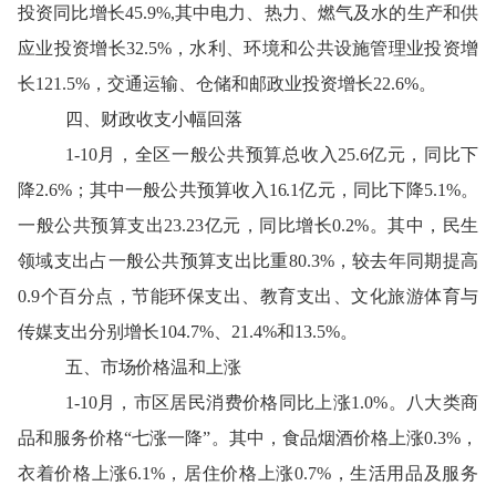
投资同比增长
45.9
%
,
其中电力、热力、燃气及水的生产和供
应业投资增长
32.5
%，水利、环境和公共设施管理业投资增
长
121.5
%，交通运输、仓储和邮政业投资增长
22.6
%。
四
、财政
收支
小幅回落
1-
10月
，全区一般公共预算总收入
25.6
亿元，同比
下
降
2.6
%；
其中
一般公共预算收入
16.1
亿元，同比
下降
5.1
%。
一般公共预算支出
23.23
亿元，同比
增长
0.2
%。
其中
，民生
领域支出
占一般公共预算支出比重
80.3
%，较去年同期提高
0.9
个百分点，
节能环保
支出
、
教育支出
、文化旅游体育与
传媒支出分别
增长
104.7
%、
21.4
%
和
13.5
%
。
五
、
市场价格温和上涨
1-
10月
，市区居民消费价格同比上涨
1
.
0
%
。八大类商
品和
服务
价格
“七涨一降”。其中，食品烟酒
价格上涨
0.3
%，
衣着价格上涨
6.
1
%，居住价格上涨
0.7
%
，生活用品及服务