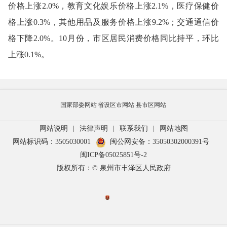
价格上涨
2.0
%，教育文化娱乐价格上涨
2.
1
%，医疗保健价
格上涨0.
3
%，其他用品及服务价格上涨
9.2
%；交通通信价
格下降
2.
0
%。
10月
份，市区居民消费价格同比
持平
，环比
上涨
0.1%
。
国家部委网站
省设区市网站
县市区网站
网站说明
|
法律声明
|
联系我们
|
网站地图
网站标识码：3505030001
闽公网安备：35050302000391号
闽ICP备05025851号-2
版权所有：© 泉州市丰泽区人民政府