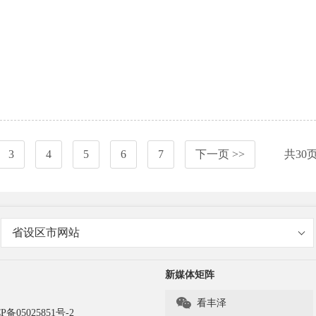
3
4
5
6
7
下一页 >>
共
30
省设区市网站
新媒体矩阵

看丰泽
P备05025851号-2