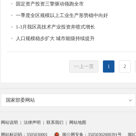
固定资产投资三擎驱动领跑全市
一季度全区规模以上工业生产形势稳中向好
1-3月我区高技术产业投资井喷式增长
人口规模稳步扩大 城市能级持续提升
<<上一页
1
2
国家部委网站
网站说明
|
法律声明
|
联系我们
|
网站地图
网站标识码：3505030001
闽公网安备：35050302000391号
闽IC