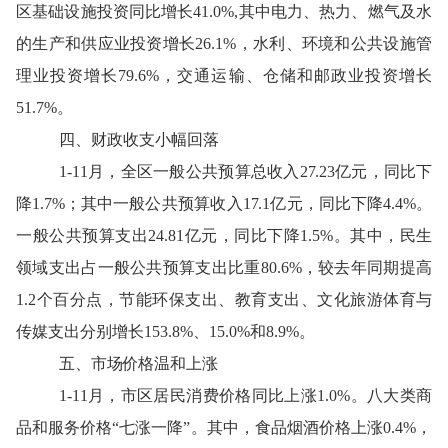
区基础设施投资同比增长
41.0
%
,
其中电力、热力、燃气及水
的生产和供应业投资增长
26.1
%，水利、环境和公共设施管
理业投资增长
79.6
%，交通运输、仓储和邮政业投资增长
51.7
%。
四
、财政
收支
小幅回落
1-
11月
，全区一般公共预算总收入
27.23
亿元，同比
下
降
1.7
%；
其中
一般公共预算收入
17.1
亿元，同比
下降
4.4
%。
一般公共预算支出
24.81
亿元，同比
下降
1.5
%。
其中
，民生
领域支出
占一般公共预算支出比重
80.6
%，较去年同期提高
1.2
个百分点，
节能环保
支出
、
教育支出
、文化旅游体育与
传媒支出分别
增长
153.8
%、
15.0
%
和
8.9
%
。
五
、
市场价格温和上涨
1-
11月
，市区居民消费价格同比上涨
1
.
0
%
。八大类商
品和
服务
价格
“七涨一降”。其中，食品烟酒
价格上涨
0.4
%，