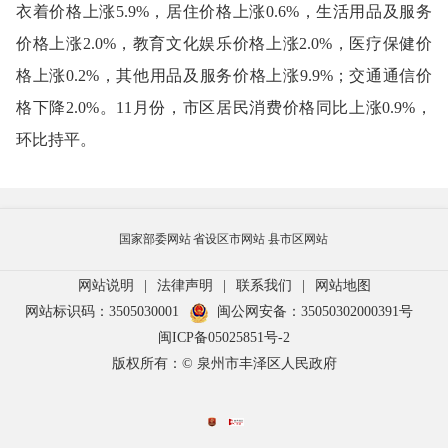
衣着价格上涨
5.9
%，居住价格上涨
0.6
%
，生活用品及服务
价格上涨
2.0
%，教育文化娱乐价格上涨
2.
0
%，医疗保健价
格上涨0.
2
%，其他用品及服务价格上涨
9.9
%；交通通信价
格下降
2.
0
%。
11月
份，市区居民消费价格同比
上涨
0.9%
，
环比
持平
。
国家部委网站
省设区市网站
县市区网站
网站说明
|
法律声明
|
联系我们
|
网站地图
网站标识码：3505030001
闽公网安备：35050302000391号
闽ICP备05025851号-2
版权所有：© 泉州市丰泽区人民政府