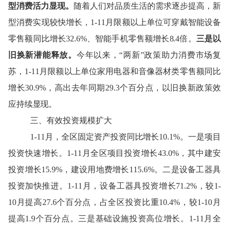
型消费活力显现
。
随着人们对品质生活的需求逐步提高，新
型消费实现较快增长，
1-11月
限额以上单
位
可穿戴智能设备
零售额同比增长
32.6
%
、智能手机零售额增长
8.4倍
。
三是
以
旧换新潜能释放。
今年以来，
“两新”
政策
助力消费市场复
苏
，
1-11月
限额以上单位家用电器和音像器材类
零售额
同比
增长
30.9
%，
高出去年同期
29.3
个百分点
，以旧换新政策效
应持续显现。
三
、
有效投资规模扩大
1-
11
月，全区固定资产投资
同比增长
1
0.1
%。
一是项目
投资快速增长。
1-
11
月全区项目投资增长
43.0
%，其中建安
投资
增长
15.9
%，建设用地费增长
115.6
%。二是设备工器具
投资加快推进。1-
11
月，设备工器具投资增长
71.2
%，
较
1-
10月提高27.6个百分点，
占全区投资比重
10.4
%
，较
1-10月
提高1.9个百分点
。三是基础设施投资
高位增长
。
1-
11
月全