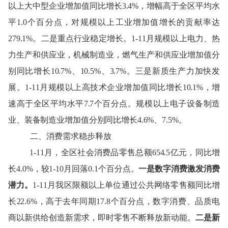
以上大中型企业增加值同比
增长
3.4%，增幅高于全区平均水
平1.0个百分点，对规模以上工业增加值增长的贡献率达
279.1%。二是重点行业稳定增长。
1-11月
规模以上电力、热
力生产和供应业，机械制造业，燃气生产和供应业增加值分
别同比增长
10.7%、10.5%、3.7%。三是新质生产力加快发
展。
1-11月
规模以上高技术企业增加值同比增长
10.1%，增
速高于全区平均水平7.7个百分点。规模以上电子设备制造
业、装备制造业增加值分别同比增长4.6%、7.5%。
二
、
消费需求稳步释放
1-11月
，全区社会消费品零售总额
654.5
亿元，同比增
长
4.
0
%，较
1-10月
回落
0.1
个百分点
。
一是
数字消费激发消费
潜力。
1-11月
我区
限额以上单位通过公共网络零售额同比增
长
22.6
%，高于
去年同期
17.8
个百分点
，数字消费、品质电
商以新供给创造新需求，即时零售不断释放新动能
。
二是
新