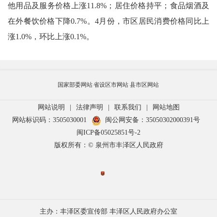
他用品及服务价格上涨
11.8
%
；
居住价格
持平
；食品烟酒
及
在外餐饮
价格
下降
0.7
%
。
4月
份，市区居民消费价格同比
上
涨
1.0%
，环比
上涨
0.1%
。
国家部委网站
省设区市网站
县市区网站
网站说明
|
法律声明
|
联系我们
|
网站地图
网站标识码：3505030001
闽公网安备：35050302000391号
闽ICP备05025851号-2
版权所有：© 泉州市丰泽区人民政府
主办：丰泽区委宣传部 丰泽区人民政府办公室