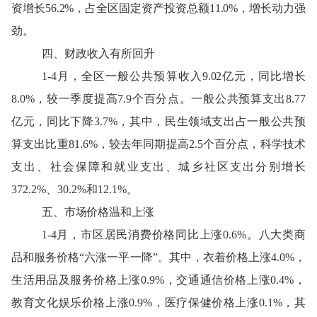
资
增长
56.2
%，
占全区固定资产投资总额
11.0
%
，
增长动力强
劲。
四
、财政
收入有所回升
1-
4月
，全区一般公共预算收入
9.02
亿元，同比
增长
8.0
%
，较一季度提高
7.9个百分点
。一般公共预算支出
8.77
亿元，同比
下降
3.7
%
，
其中
，民生
领域支出
占一般公共预
算支出比重
81.6
%，较去年同期提高
2.5
个百分点，
科学技术
支出、社会保障和就业支出
、
城乡社区
支出
分别
增长
372.2
%、
30.2
%
和
12.1
%
。
五
、
市场价格
温和
上涨
1-
4月
，市区居民消费价格同比上涨
0.6
%
。八大类商
品和
服务
价格
“
六
涨
一平一
降
”。其中，衣着价格上涨
4.0
%，
生活用品及服务价格上涨
0.9
%，交通通信价格上涨
0.4
%，
教育文化娱乐价格上涨
0.9
%，医疗保健价格上涨
0.1
%，其