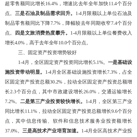
超零售额同比增长16.4%，增速比去年全年加快11.4个百分
点。
三是石油及制品需求回升。
1-4月限额以上单位石油及
制品零售额同比下降7.7%，降幅较去年同期收窄7.4个百分
点。
四是文旅消费热度攀升。
1-4月限额以上单位餐费收入
增长4.0%，高于去年全年10.0个百分点。
三
、
固定资产投资增势较好
1-
4
月，全区固定资产投资
同比增长
5.1
%。
一是
基础设
施投资带动明显
。
1-
4
月全区
基础设施投资
增长
7.3
%，占全
区固定资产投资总额
30.2
%
，
拉动全区固定资产投资总额增
长
2.3
个
百分点
，其中市政建设增长
26.0%，交通运输增长
7.2%
。
二是第
三
产业投资较快增长。
1-
4
月，全区第
三
产业
同比增长
11.1
%，
拉动全区固定资产投资总额增长
9.6
个
百分
点
，
其中
信息传输、软件和信息技术服务业
投资额增长
37.0
%
。
三
是
高技术产业培育加速
。
1-
4
月全区
高技术产业投