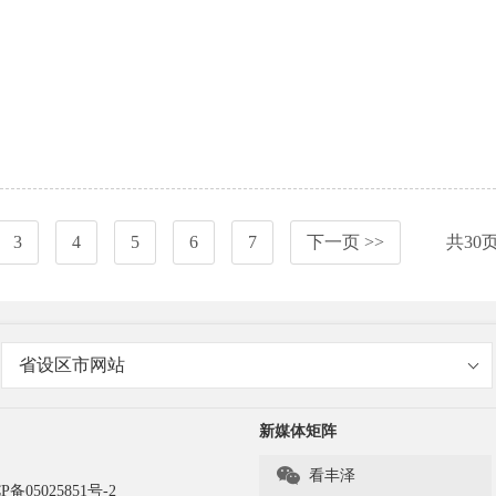
3
4
5
6
7
下一页 >>
共
30
省设区市网站
新媒体矩阵

看丰泽
P备05025851号-2