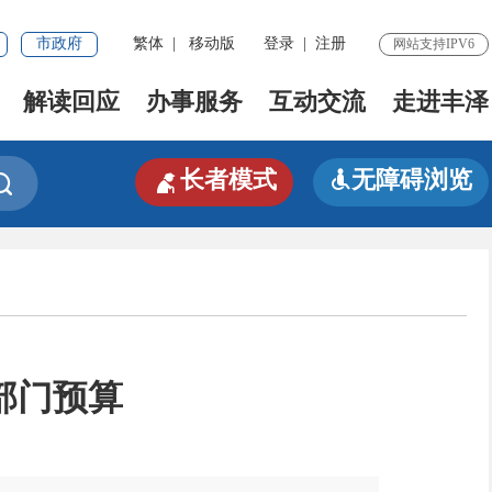
市政府
繁体
|
移动版
登录
|
注册
网站支持IPV6
解读回应
办事服务
互动交流
走进丰泽

长者模式
无障碍浏览


部门预算