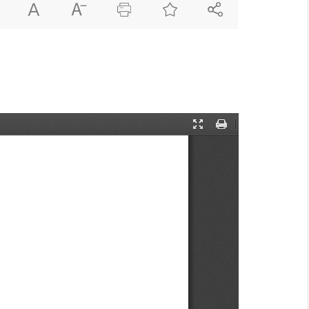




