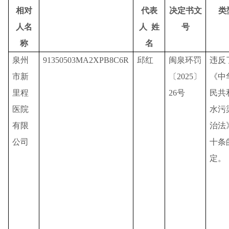
相对
代表
决定书文
类
人名
人
姓
号
称
名
泉州
91350503MA2XPB8C6R
邱红
闽泉环罚
违反
市新
〔
202
5
〕
《中
里程
26
号
民共
医院
水污
有限
治法
公司
十条
定。