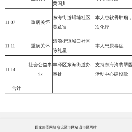
黄国川
东海街道蟳埔社区
本人患软骨肿瘤
11.07
重病关怀
黄章富
次化疗
清源街道城口社区
11.11
重病关怀
本人患尿毒症
陈礼星
社会公益事
丰泽区东海街道办
支持东海湾翡翠
11.14
业
事处
活动中心建设款
合计
国家部委网站
省设区市网站
县市区网站