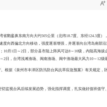

鹅銮鼻东南方向大约505公里（北纬18.7度、东经124.3度）
的速度向西偏北方向移动，强度逐渐增强，并逐渐向台湾岛南部沿
级；10月1日～2日，部分县市陆上阵风可达8～10级，内陆高海拔
日～2日，台湾浅滩渔场、闽南渔场、闽中渔场最大风力10～12级最大
”。根据《泉州市丰泽区防汛防台风抗旱应急预案》有关规定，区防
切监视台风后续发展趋势，强化指挥调度，扎实做好值班值守、