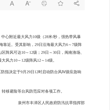





，中心附近最大风力10级（28米/秒，强热带风暴
海靠近。受其影响，29日沿海最大风力6～7级阵
山区阵风可达10～12级；29日～30日，闽南渔场、
风力10～12级阵风12～14级。
指决定于9月29日12时启动防台风Ⅳ级应急响
转移避险等台风防范应对各项工作。
泉州市丰泽区人民政府防汛抗旱指挥部