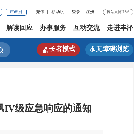
市政府
繁体
|
移动版
登录
|
注册
网站支持IPV6
解读回应
办事服务
互动交流
走进丰泽

长者模式
无障碍浏览


IV级应急响应的通知