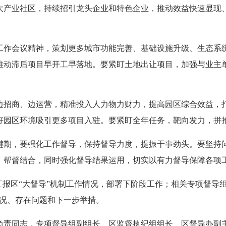
大产业社区，持续招引龙头企业和特色企业，推动效益快速显现
作会议精神，策划更多城市功能完善、基础设施升级、生态系统
推动滞后项目早开工早落地。要紧盯土地出让项目，加强与业主
招商、边运营，精准投入人力物力财力，提高园区综合效益，打
好园区环境吸引更多项目入驻。要紧盯全年任务，靶向发力，拼
期，要强化工作督导，保持督导力度，提振干事劲头。要坚持问
、帮督结合，同时强化督导结果运用，切实以有力督导保障各项
报区“大督导”机制工作情况，部署下阶段工作；相关专项督导
情况、存在问题和下一步举措。
责同志，专项督导组副组长、区监督执纪组组长、区督导办副主