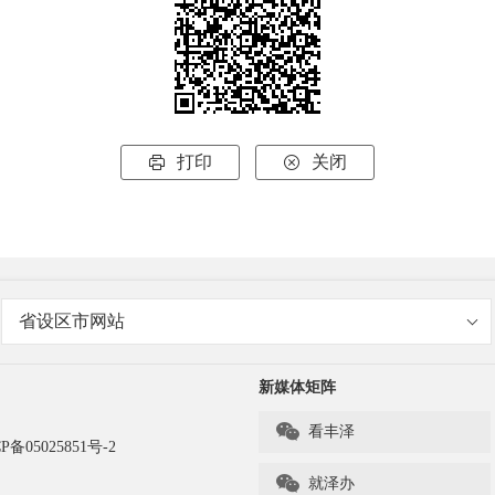
打印
关闭


省设区市网站
新媒体矩阵

看丰泽
P备05025851号-2

就泽办