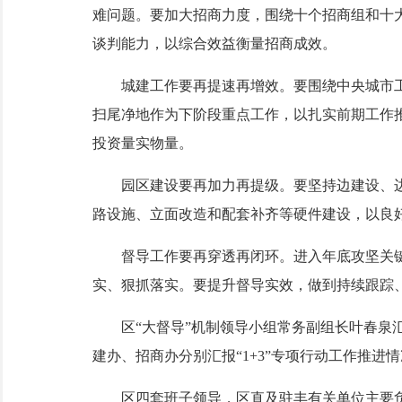
难问题。要加大招商力度，围绕十个招商组和十
谈判能力，以综合效益衡量招商成效。
城建工作要再提速再增效。要围绕中央城市工
扫尾净地作为下阶段重点工作，以扎实前期工作
投资量实物量。
园区建设要再加力再提级。要坚持边建设、边
路设施、立面改造和配套补齐等硬件建设，以良
督导工作要再穿透再闭环。进入年底攻坚关键
实、狠抓落实。要提升督导实效，做到持续跟踪
区“大督导”机制领导小组常务副组长叶春泉汇
建办、招商办分别汇报“1+3”专项行动工作推进
区四套班子领导，区直及驻丰有关单位主要负