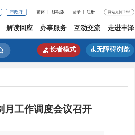
市政府
繁体
|
移动版
登录
|
注册
网站支持IPV6
解读回应
办事服务
互动交流
走进丰泽

长者模式
无障碍浏览


制月工作调度会议召开