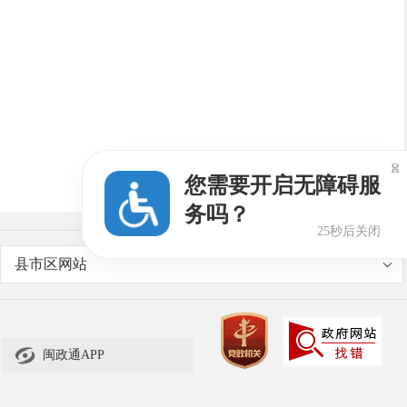

您需要开启无障碍服
务吗？
25秒后关闭
县市区网站

闽政通APP