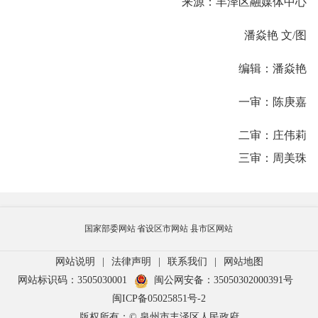
来源：丰泽区融媒体中心
潘焱艳 文/图
编辑：潘焱艳
一审：陈庚嘉
二审：庄伟莉
三审：周美珠
国家部委网站
省设区市网站
县市区网站
网站说明
|
法律声明
|
联系我们
|
网站地图
网站标识码：3505030001
闽公网安备：35050302000391号
闽ICP备05025851号-2
版权所有：© 泉州市丰泽区人民政府