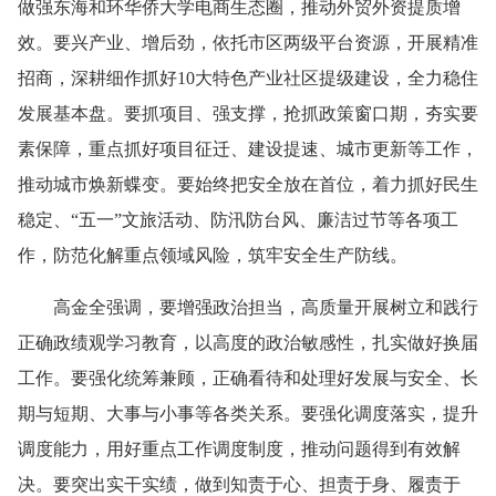
做强东海和环华侨大学电商生态圈，推动外贸外资提质增
效。要兴产业、增后劲，依托市区两级平台资源，开展精准
招商，深耕细作抓好10大特色产业社区提级建设，全力稳住
发展基本盘。要抓项目、强支撑，抢抓政策窗口期，夯实要
素保障，重点抓好项目征迁、建设提速、城市更新等工作，
推动城市焕新蝶变。要始终把安全放在首位，着力抓好民生
稳定、“五一”文旅活动、防汛防台风、廉洁过节等各项工
作，防范化解重点领域风险，筑牢安全生产防线。
高金全强调，要增强政治担当，高质量开展树立和践行
正确政绩观学习教育，以高度的政治敏感性，扎实做好换届
工作。要强化统筹兼顾，正确看待和处理好发展与安全、长
期与短期、大事与小事等各类关系。要强化调度落实，提升
调度能力，用好重点工作调度制度，推动问题得到有效解
决。要突出实干实绩，做到知责于心、担责于身、履责于