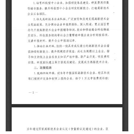
区
技
板
3
增
业
研
技
1
技
助
业