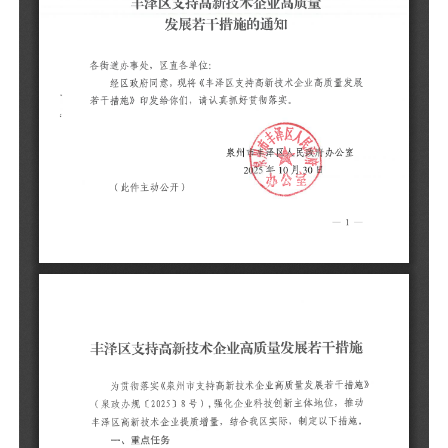
（
丰
为
施
推
措
1
集
技
2
企