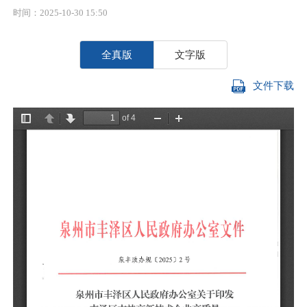
时间：2025-10-30 15:50
全真版
文字版
文件下载
各
经
展