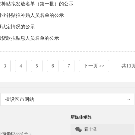
保补贴拟发放名单（第一批）的公示
创业补贴拟补贴人员名单的公示
拟认定情况的公示
保贷款拟贴息人员名单的公示
3
4
5
6
7
下一页 >>
共
13
省设区市网站
新媒体矩阵

看丰泽
P备05025851号-2