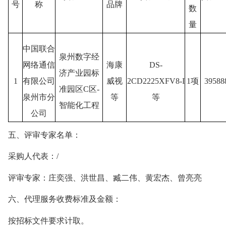
号
称
品牌
数
量
中国联合
泉州数字经
网络通信
海康
DS-
济产业园标
1
有限公司
威视
2CD2225XFV8-I
1
项
39588
准园区
C区-
泉州市分
等
等
智能化工程
公司
五、评
审专家名单：
采购人代表：
/
评审专家：
庄奕强
、洪世昌、
臧二伟
、
黄宏杰
、
曾亮亮
六、代理服务收费标准及金额：
按招标文件要求计取。