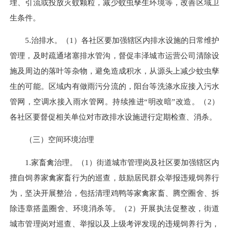
埋、引流或投放灭蚊颗粒，减少蚊虫孳生环境等，改善区域卫
生条件。
5.治排水。（1）各社区要加强辖区内排水设施的日常维护
管理，及时疏通堵塞排水管沟，督促丰泽城市运营公司清除设
施及周边的落叶等杂物，避免造成积水，从源头上减少蚊虫孳
生的可能。区域内有做雨污分流的，阳台等洗涤水
应接
入污水
管网，空调水接入雨水管网。持续推进“明改暗”改造。（2）
各社区要督促相关单位对市政排水设施进行定期检查、消杀。
（三）空间环境治理
1.家畜禽治理。（1）街道城市管理岗及社区要加强辖区内
擅自饲养家禽家畜行为的巡查，鼓励居民群众举报违规饲养行
为，坚决开展整治，包括清理鸡鸭等家禽家畜、腾空圈舍、拆
除违章搭盖圈舍、环境消杀等。（2）开展执法促整改，街道
城市管理岗对巡查、举报以及上级考评发现的违规饲养行为，