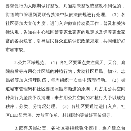
要督促行为人限期做好整改。对逾期未整改或整改不到位的，
街道城市管理岗要联合执法中队依法依规进行处理。（3）各
社区要加大宣传力度，进门入户做宣传动员工作，普及相关法
律法规，告知在中心城区禁养家禽家畜的规定以及饲养家禽家
畜的各类危害，引导居民群众正确认识政策规定，共同维护好
市容市貌。
2.公共区域规范。（1）各社区要重点关注露天、天台、庭
院前后等占用公共区域的种植行为，发动社区居民、物业、志
愿者等加入清理队伍，每周组织一次集中清理行动。（2）街
道城市管理岗和社区要按照循序渐进的原则，对占用公共空间
种菜行为坚决予以清理；未占用公共空间的种植行为予以规范
秩序，分类、分情况处理。（3）各社区要通过进门入户、社
区LED显示屏、发放宣传单、村规民约等做好宣传倡导。
3.废弃房屋处置。各社区要继续强化摸排，逐户建立台