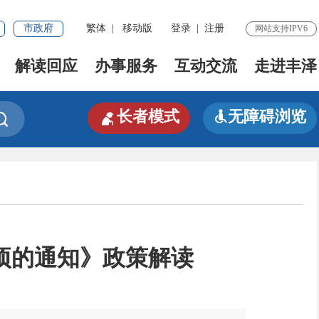
市政府
繁体
|
移动版
登录
|
注册
网站支持IPV6
解读回应
办事服务
互动交流
走进丰泽

长者模式
无障碍浏览


项的通知》政策解读