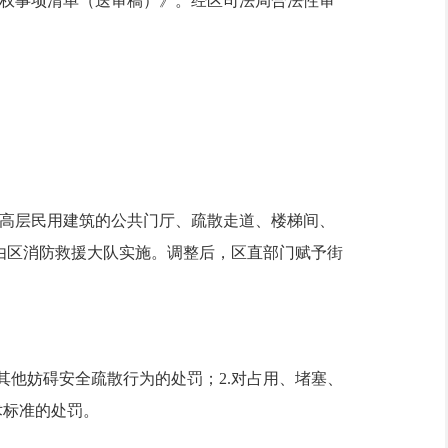
权事项清单（送审稿）》。经区司法局合法性审
。
高层民用建筑的公共门厅、疏散走道、楼梯间、
由区消防救援大队实施。调整后，区直部门赋予街
他妨碍安全疏散行为的处罚；2.对占用、堵塞、
术标准的处罚。