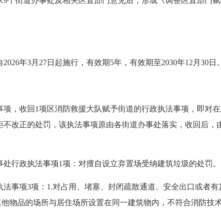
个街道办事处及相关区直部门意见后，形成《调整区直部门赋
年3月27日起施行，有效期5年，有效期至2030年12月30日
，收回1项区消防救援大队赋予街道的行政执法事项，即对在
拒不改正的处罚，该执法事项原由各街道办事处落实，收回后，
处行政执法事项1项：对擅自设立弃置场受纳建筑垃圾的处罚。
事项3项：1.对占用、堵塞、封闭疏散通道、安全出口或者有其
营其他物品的场所与居住场所设置在同一建筑物内，不符合消防技