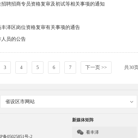
岗位招聘招商专员资格复审及初试等相关事项的通知
人员丰泽区岗位资格复审有关事项的通告
作人员的公告
3
4
5
6
7
下一页 >>
共
30
省设区市网站
新媒体矩阵

看丰泽
P备05025851号-2