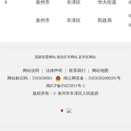
8
泉州市
丰泽区
华大街道
0
0
泉州市
丰泽区
民政局
0
国家部委网站
省设区市网站
县市区网站
网站说明
|
法律声明
|
联系我们
|
网站地图
网站标识码：3505030001
闽公网安备：35050302000391号
闽ICP备05025851号-2
版权所有：© 泉州市丰泽区人民政府