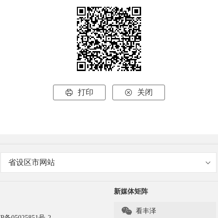
打印
关闭


省设区市网站
新媒体矩阵

看丰泽
P备05025851号-2