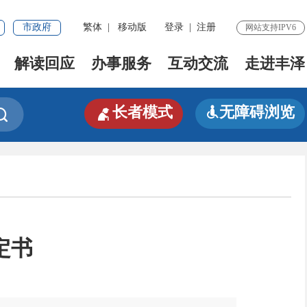
市政府
繁体
|
移动版
登录
|
注册
网站支持IPV6
解读回应
办事服务
互动交流
走进丰泽

长者模式
无障碍浏览


定书