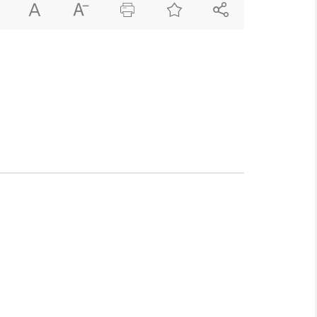




