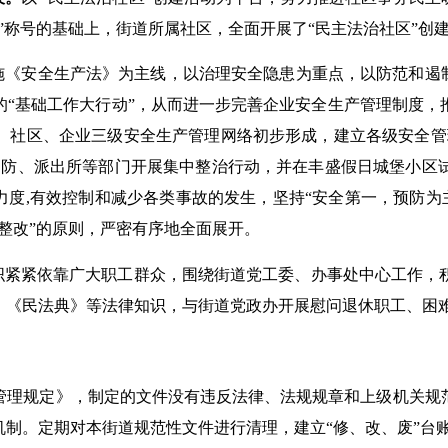
”称号的基础上，街道所属社区，全面开展了“民主法治社区”创
施《安全生产法》为主线，以治理安全隐患为重点，以防范和遏制
的“基础工作大行动”，从而进一步完善企业安全生产管理制度，
、社区、企业三级安全生产管理网络初步形成，建立各级安全管
消防、派出所等部门开展集中整治行动，并在丰盛假日城堡小区
力度,有效控制和减少各类事故的发生，坚持“安全第一，预防为
整改”的原则，严密有序地全面展开。
织紧紧依靠广大职工群众，围绕街道党工委、办事处中心工作，
、《民法典》等法律知识，与街道党政办开展慰问退休职工、困
管理规定》，制定的文件没有违反法律、法规规章和上级机关规
机制。定期对本街道规范性文件进行清理，建立“修、改、废”台