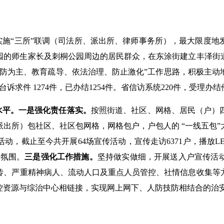
实施“三所”联调（司法所、派出所、律师事务所），最大限度地
园的师生家长及刺桐公园周边的居民群众，在东涂街建立丰泽街
预防为主、教育疏导、依法治理、防止激化”工作思路，积极主动
台诉求件 1274件，已办结1254件。省信访系统220件，受理办结
设水平。一是强化责任落实。
按照街道、社区、网格、居民（户）
出所）包社区、社区包网格，网格包户，户包人的 “一线五包
动，截止至今共开展64场宣传活动，宣传走访6371户，播放LE
传氛围。
三是强化工作措施。
坚持做实做细，开展送入户宣传活
传、严重精神病人、流动人口及重点人员管控、社情信息收集等
控资源与综治中心相链接，实现网上网下、人防技防相结合的治