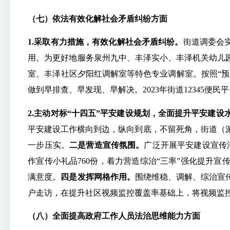
（七）依法有效化解社会矛盾纠纷方面
1.采取有力措施，有效化解社会矛盾纠纷。
街道调委会
用。为更好地服务泉州九中、丰泽实小、丰泽机关幼儿
室、丰泽社区夕阳红调解室等特色专业调解室。按照“
做到早排查、早发现、早解决。2023年街道12345便民平
2.主动对标“十四五”平安建设规划，全面提升平安建
平安建设工作横向到边，纵向到底，不留死角，街道（派
一步压实。
二是营造宣传氛围。
广泛开展平安建设宣传活
作宣传小礼品760份，着力营造综治“三率”强化提升宣
满意度。
四是发挥网格作用。
围绕维稳、调解、综治宣
户走访，在提升社区视频监控覆盖率基础上，将视频监
（八）全面提高政府工作人员法治思维能力方面