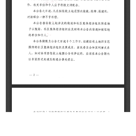
予
的
本
范
系
内
本
由
原
附