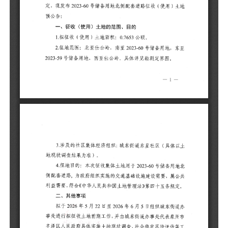
4
侧
共
规
拟
进
泽
作
本
的
本