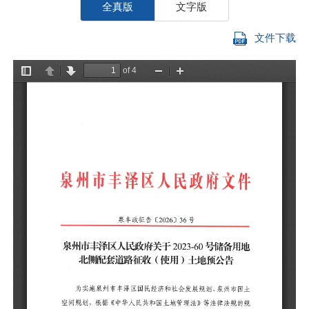
全真版
文字版
文件下载
为
土
的
用
一
1
2
2
3
地