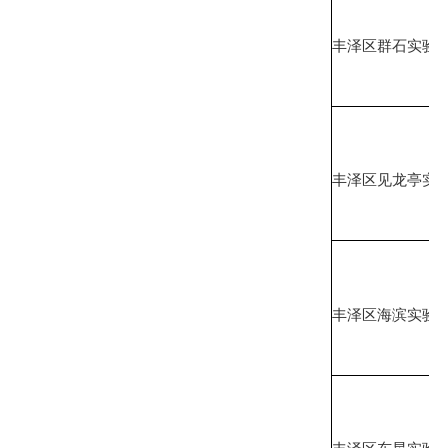
丰泽区群石实验
丰泽区见龙亭实
丰泽区海滨实验