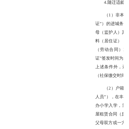
4.随迁适龄子
（1）非本区户
证”）的进城务
母（监护人）其
料（居住证）；
（劳动合同）或
证”签发时间为20
上述条件外，还
（社保缴交时间20
（2）户籍在鲤
人员”），在丰
办小学入学，需
屋租赁合同（房屋
父母双方或一方