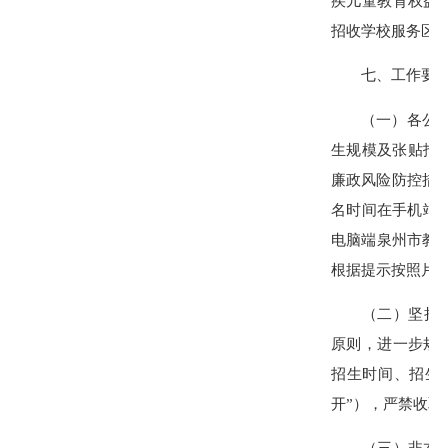
疾儿童教育权益
招收学校服务区
七、工作要
（一）各公办小
生规模及张贴招
廉政风险防控措
名时间在手机端入
电脑端泉州市教育
根据提示按照片
（二）坚持义务
原则，进一步规
招生时间、招生
开”），严禁收取
（三）非本区户