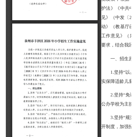
护法》《中共中
见》（中发〔20
动》（教基厅函〔
工作意见》（泉教
要求，结合我区实
一、招生原
1.坚持“以县
实保障适龄儿童
2.坚持“免试
公办学校为主接
3.坚持“规范
开制度，加强招