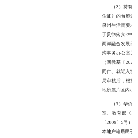
（2）持有《台
住证》的台胞适
泉州生活而要求
于贯彻落实<中
两岸融合发展示
湾事务办公室关
（闽教基〔202
同仁、就近入学
局审核后，根据
地所属片区内小
（3）华侨子女
室、教育部《关
〔2009〕5号
本地户籍居民子