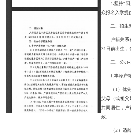
4.坚持“阳光招
众报名入学提供
二、招生对
户籍关系在丰泽
31日前出生，含
三、公办小学
1.丰泽户籍符
（1）优先招收
父母（或祖父母
共同居住，户籍
致。
（2）适龄儿童