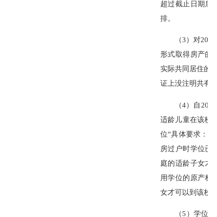
超过截止日期后
排。
（3）对2021
形式
取得房产的
实际共同居住的住
证上没注明共有
（4）自202
适龄儿童在该校
位”具体要求：
房过户时学位已
庭的适龄子女才
用学位的原产权
女才可以到该校
（5）学位紧缺