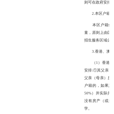
则可在政府安排
2.本区户籍但
本区户籍但不符
童，原则上由区
招生服务区域公
3.香港、澳门
（1）香港和澳
安排
:
①其父亲（
父亲（母亲）房
户籍的，如果其
50%）并实际
没有房产（或持
学。