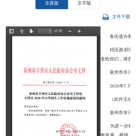
全真版
文字版
文件下载
各街道办事处
经区政府同意，
发给你们，请遵
泉州市丰泽区
2026年5
月2
（此件主动公
泉州市丰泽区2
为进一步规范义
衡发展，根据《