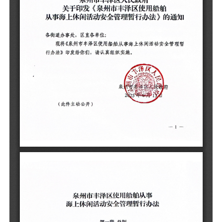
（
泉
海
第
第
范
新
华
《
船
实
第