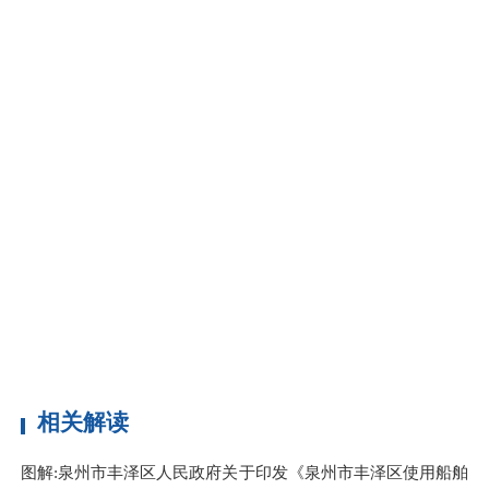
分
第
第
年
实
另
第
责
第
闲
相关解读
图解:泉州市丰泽区人民政府关于印发《泉州市丰泽区使用船舶