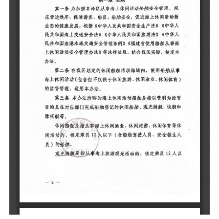
海
育
第
目
和
休
休
人
观
下
快
（