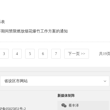
示表
春节期间禁限燃放烟花爆竹工作方案的通知
3
4
5
6
7
下一页 >>
共
19
省设区市网站
新媒体矩阵

看丰泽
P备05025851号-2