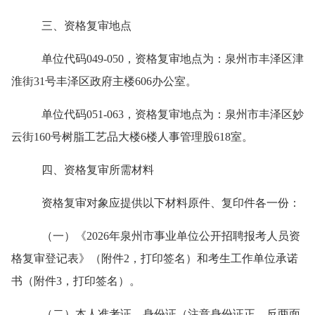
三、资格复审地点
单位代码
049-050，资格复审地点为：泉州市丰泽区津
淮街31号丰泽区政府主楼606办公室。
单位代码
051-063，资格复审地点为：
泉州市
丰泽
区
妙
云街
160号
树脂工艺品大楼
6
楼
人事管理股
618室
。
四、资格复审所需材料
资格复审对象应提供以下材料原件、复印件各一份：
（一）《
202
6
年泉州市事业单位公开招聘报考人员资
格复审登记表》（附件
2，打印签名）
和考生工作单位承诺
书（附件
3，打印签名
）
。
（二）本人准考证、身份证（注意身份证正、反两面