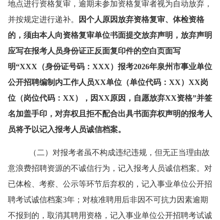
地点进行资格复审，逾期未参加资格复审者视为自动放弃，
并按规定进行递补。
因个人原因
放弃资格复审、
体检资格
的
，
须由本人向资格复审单位书面提交
放弃
声明，
放弃
声明
应
写在报考人员
身份证正反面复印件的空白
页面
写
明
“XXX（身份证号码：XXX）报考202
6
年泉州市事业单位
公开招聘编制内工作人员
XX单位（单位代码：XX）XX岗
位（岗位代码：XX），因XX原因，自愿放弃XX资格”并签
名
加
盖手印，对弃权且拒不配合出具书面弃权声明的报考人
员将予以记入报考人员诚信档案
。
（二）对报考者虽不构成违纪违规，但无正当理由故
意浪费招聘资源的不诚信行为，记入报考人员诚信档案。对
已体检、考察、公示等环节后弃权的，记入事业单位公开招
聘考试诚信档案
3年；对核准聘用后非因不可抗力因素逾期
不报到的，取消其聘用资格，记入事业单位公开招聘考试诚