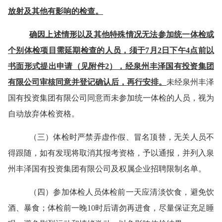
放射及其他有影响的检查。
确因上述情形以及其他特殊情况无法参加统一体检或
个别体检项目需延期检查的人员，须于
7月2日下午4点前以
书面形式提出申请（见附件2），经泉州丰泽国有投资集团
有限公司审核同意并登记确认后，再行安排。
未经
泉州丰泽
国有投资集团有限公司
同意而未参加统一体检的人员，视为
自动放弃体检资格。
（三）
体检时严禁弄虚作假、冒名顶替，无关人员不
得跟随，如有发现将取消其报考资格，予以通报，并列入泉
州丰泽国有投资集团有限公司及权属企业招聘限制名单。
（四）
参加体检人员体检前一天应清淡饮食，避免饮
酒、暴食；体检前一晚10时
后请勿再进食，尽量保证充足睡