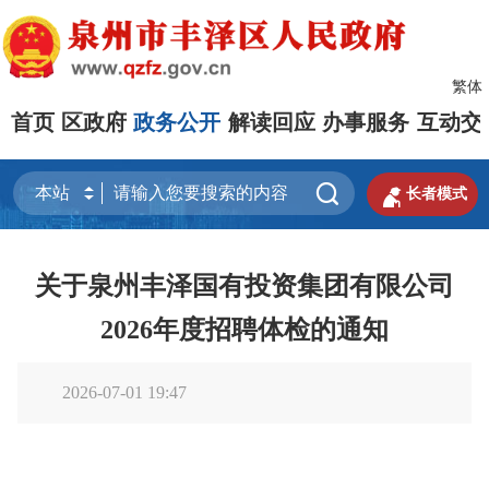
繁体
首页
区政府
政务公开
解读回应
办事服务
互动交


长者模式
关于泉州丰泽国有投资集团有限公司
2026年度招聘体检的通知
2026-07-01 19:47