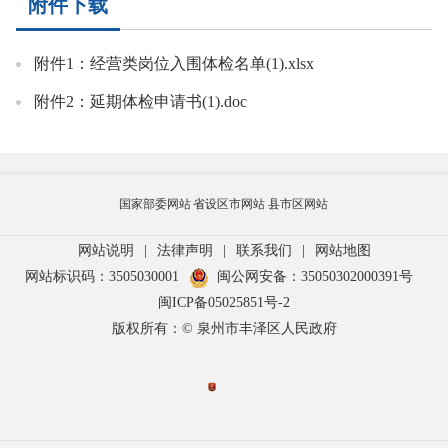
附件下载
附件1：经营类岗位入围体检名单(1).xlsx
附件2：延期体检申请书(1).doc
国家部委网站
省设区市网站
县市区网站
网站说明
|
法律声明
|
联系我们
|
网站地图
网站标识码：3505030001
闽公网安备：35050302000391号
闽ICP备05025851号-2
版权所有：© 泉州市丰泽区人民政府