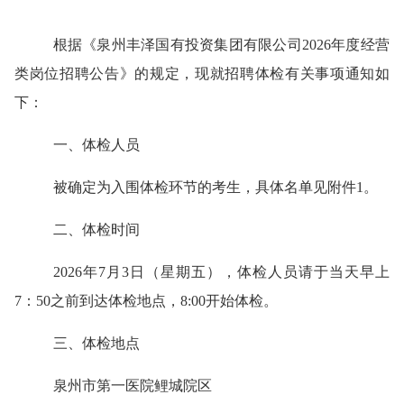
根据《泉州丰泽国有投资集团有限公司
2026年度经营
类岗位招聘公告》的规定，现就招聘体检有关事项通知如
下：
一、体检人员
被确定为入围体检环节的考生，具体名单见附件
1。
二、体检时间
2026年7月3日（星期五），体检人员请于当天早上
7：50之前到达体检地点，8:00开始体检。
三、体检地点
泉州市第一医院鲤城院区