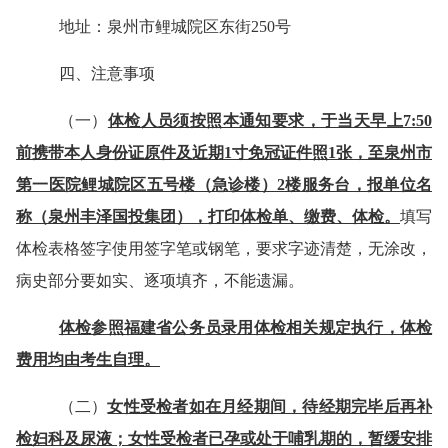
地址：泉州市鲤城院区东街
250号
四、注意事项
（一
）
体检人员须按照本通知要求，于当天早上
7:50
前携带本人身份证原件及近期1寸免冠证件照1张，至泉州市
第一医院鲤城院区五号楼（急诊楼）2楼服务台，报单位名
称（泉州丰泽国投集团），打印体检单、缴费、体检。
填写
体检表格签字使用签字笔或钢笔，要求字迹清楚，无涂改，
病史部分要如实、逐项填齐，不能遗漏。
体检参照福建省公务员录用体检相关规定执行，体检
费用均由考生自理。
（二）
女性受检者如在月经期间，待经期完毕后再补
检妇科及尿液；女性受检者已孕或处于哺乳期的，暂缓安排