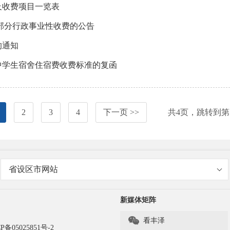
及收费项目一览表
部分行政事业性收费的公告
的通知
中学生宿舍住宿费收费标准的复函
2
3
4
下一页 >>
共
4
页，跳转到第
省设区市网站
新媒体矩阵

看丰泽
P备05025851号-2