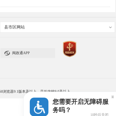
县市区网站

闽政通APP
60浏览器9.1版本及以上，且IE内核9.0及以上。

您需要开启无障碍服
务吗？
18秒后关闭